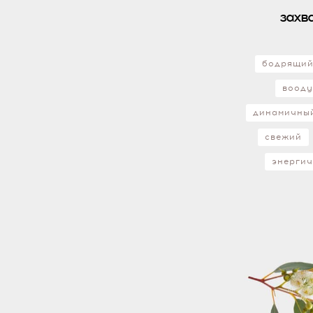
захв
бодрящи
воод
динамичны
свежий
энерги