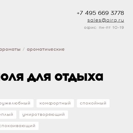
+7 495 669 3778
sales@airq.ru
офис: пн-пт 10-19
ароматы
ароматические
/
оля для отдыха
ружелюбный
комфортный
спокойный
еплый
умиротворяющий
спокаивающий