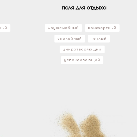
поля для отдыха
ный
дружелюбный
комфортный
спокойный
теплый
умиротворяющий
успокаивающий