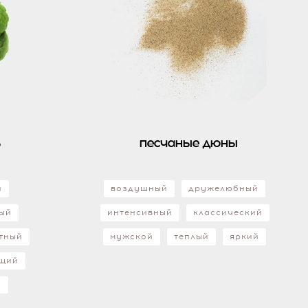
ь
песчаные дюны
й
воздушный
дружелюбный
ый
интенсивный
классический
тный
мужской
теплый
яркий
щий
й