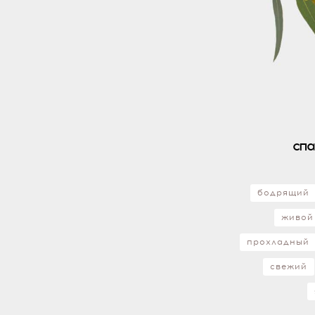
спа
бодрящий
живой
прохладный
свежий