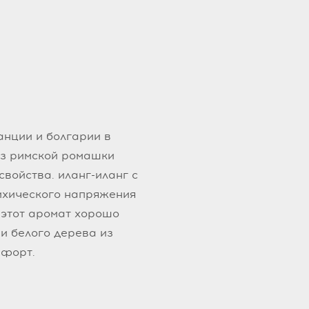
анции и болгарии в
из римской ромашки
войства. иланг-иланг с
ихического напряжения
 этот аромат хорошо
 и белого дерева из
мфорт.