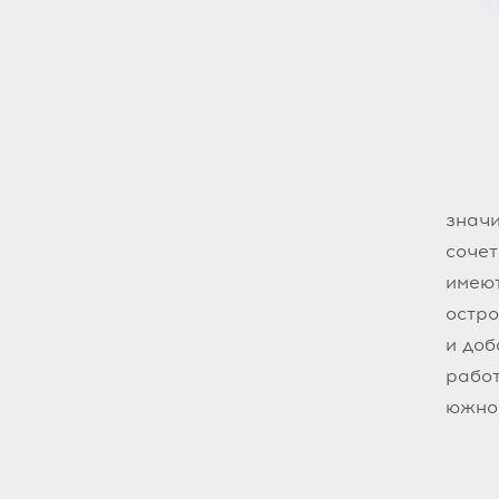
значи
сочет
имеют
остр
и доб
работ
южно