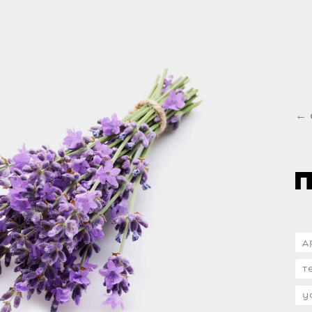
← 
п
д
т
у