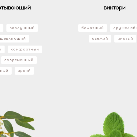
атывающий
виктори
й
воздушный
бодрящий
дружелюб
ушевляющий
свежий
чистый
й
комфортный
современный
чный
яркий