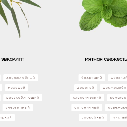
 эвкалипт
мятная свежест
дружелюбный
бодрящий
дерзки
молодой
дорогой
дружелюбн
расслабляющий
классический
комфор
энергичный
органичный
освежаю
яркий
спокойный
чисты