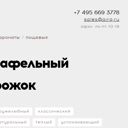
+7 495 669 3778
sales@airq.ru
офис: пн-пт 10-19
ароматы
пищевые
/
вафельный
рожок
ружелюбный
классический
атуральный
теплый
успокаивающий