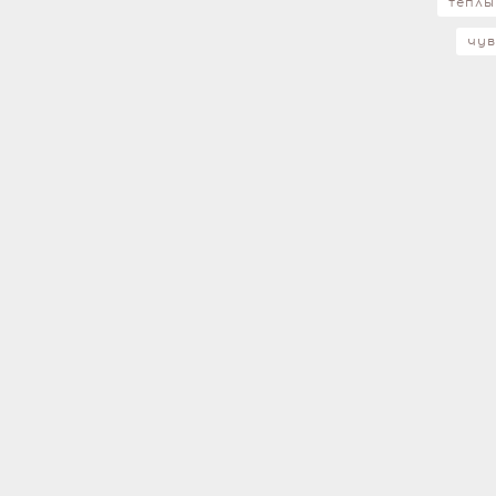
теплы
чув