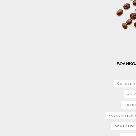
велико
богатый
дру
захв
классическ
опьяняю