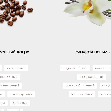
лепный кофе
сладкая ваниль
домашний
дружелюбный
классич
желюбный
натуральный
атывающий
расслабляющий
слад
ий
комфортный
экзотичный
ярки
щий
сильный