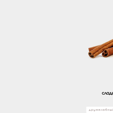
слад
дружелюбны