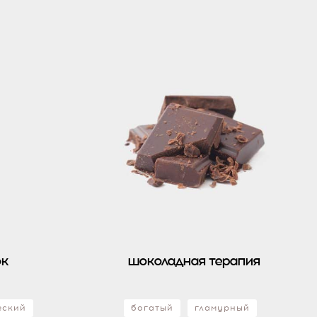
к
шоколадная терапия
еский
богатый
гламурный