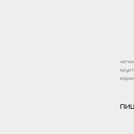
легк
хруст
карам
пи