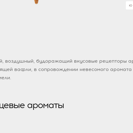
ю
ий, воздушный, будоражащий вкусовые рецепторы 
ящей вафли, в сопровождении невесомого аромата 
ели.
щевые ароматы