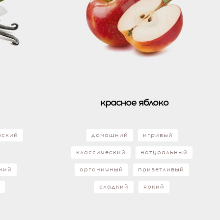
красное яблоко
еский
домашний
игривый
классический
натуральный
кий
органичный
приветливый
й
сладкий
яркий