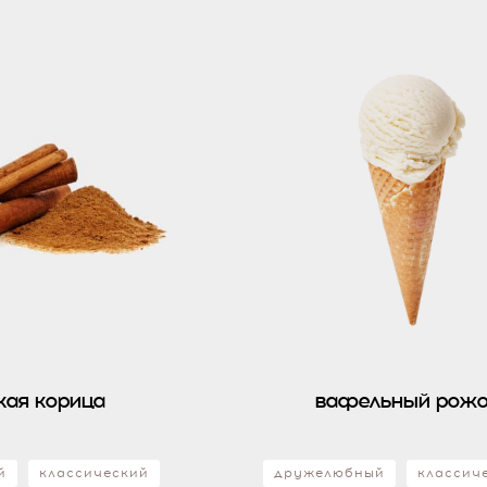
кая корица
вафельный рожо
й
классический
дружелюбный
классич