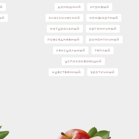
ый
домашний
игривый
ый
классический
комфортный
натуральный
органичный
повседневный
романтичный
сексуальный
теплый
успокаивающий
чувственный
эротичный