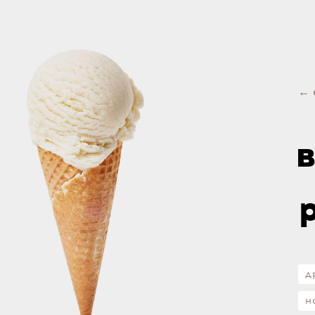
← 
д
н