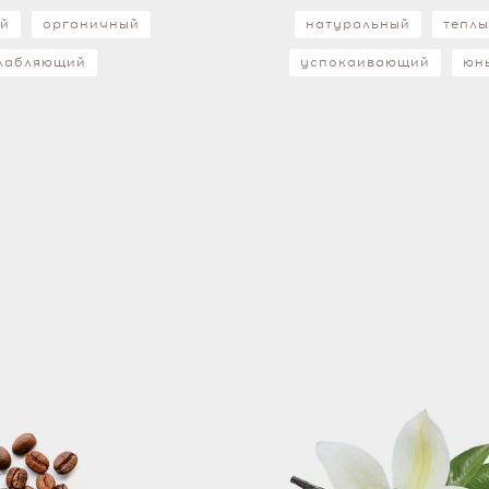
ый
органичный
натуральный
тепл
лабляющий
успокаивающий
юн