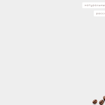
натуральн
расс