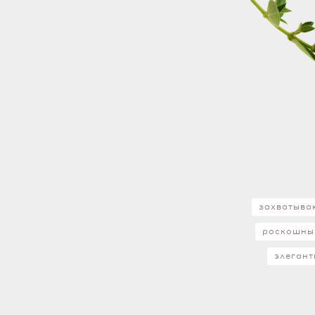
захватыв
роскошны
элеган