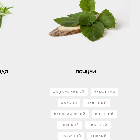
нда
пачули
дружелюбный
земляной
зрелый
изящный
классический
крепкий
крепкий
сильный
сложный
смелый