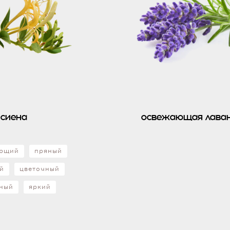
сиена
освежающая лава
ающий
пряный
й
цветочный
тный
яркий