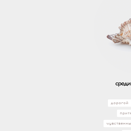
среди
дорогой
прит
чувственн