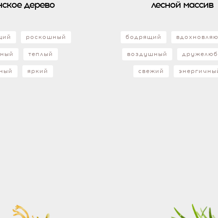
нское дерево
лесной массив
щий
роскошный
бодрящий
вдохновля
нный
теплый
воздушный
дружелю
тный
яркий
свежий
энергичны