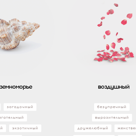
земноморье
воздушный
загадочный
безупречный
ягательный
выразительный
ый
экзотичный
дружелюбный
женств