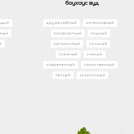
баухаус вуд
ющий
дружелюбный
интенсивный
бный
комфортный
модный
й
органичный
сильный
сложный
смелый
современный
таинственный
теплый
экзотичный