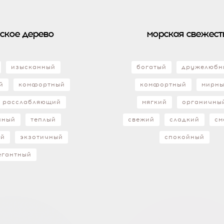
ское дерево
морская свежест
изысканный
богатый
дружелюбн
й
комфортный
комфортный
мирн
расслабляющий
мягкий
органичны
нный
теплый
свежий
сладкий
см
ый
экзотичный
спокойный
егантный