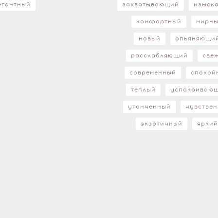
егантный
захватывающий
изыск
комфортный
мирн
новый
опьяняющи
расслабляющий
све
современный
спокой
теплый
успокаиваю
утонченный
чувстве
экзотичный
ярки