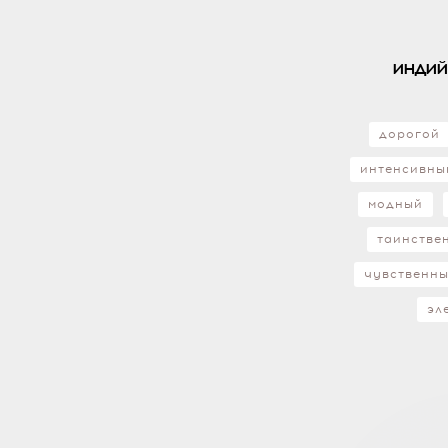
индий
дорогой
интенсивны
модный
таинстве
чувственн
эл