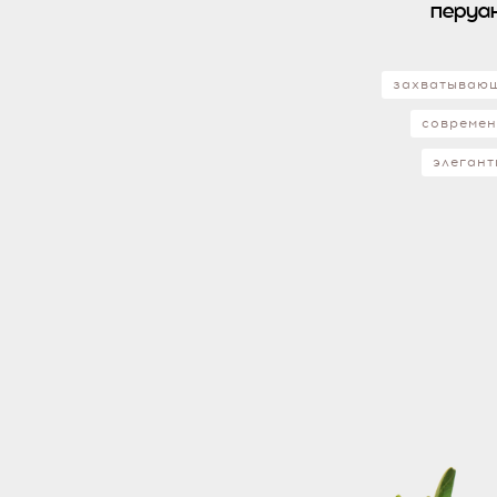
перуа
захватываю
совреме
элеган