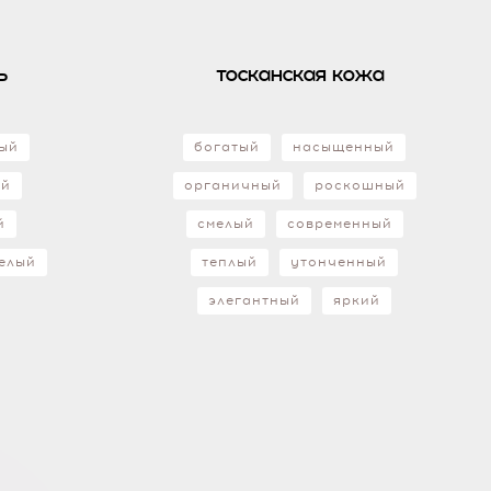
ь
тосканская кожа
ый
богатый
насыщенный
ый
органичный
роскошный
й
смелый
современный
елый
теплый
утонченный
элегантный
яркий