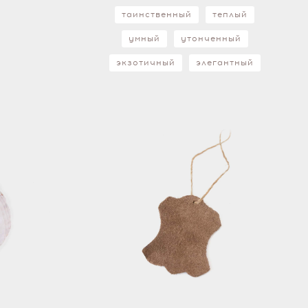
таинственный
теплый
умный
утонченный
экзотичный
элегантный