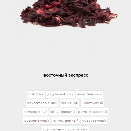
восточный экспресс
богатый
дружелюбный
женственный
захватывающий
земляной
кокетливый
комфортный
опьяняющий
романтический
современный
таинственный
чувственный
элегантный
эротичный