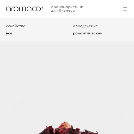
аромамаркетинг
для бизнеса
семейство:
определение:
все
романтический