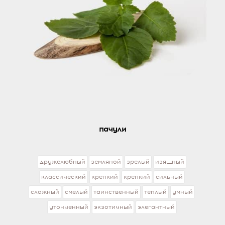
пачули
дружелюбный
земляной
зрелый
изящный
классический
крепкий
крепкий
сильный
сложный
смелый
таинственный
теплый
умный
утонченный
экзотичный
элегантный