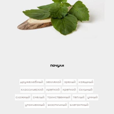
пачули
дружелюбный
земляной
зрелый
изящный
классический
крепкий
крепкий
сильный
сложный
смелый
таинственный
теплый
умный
утонченный
экзотичный
элегантный