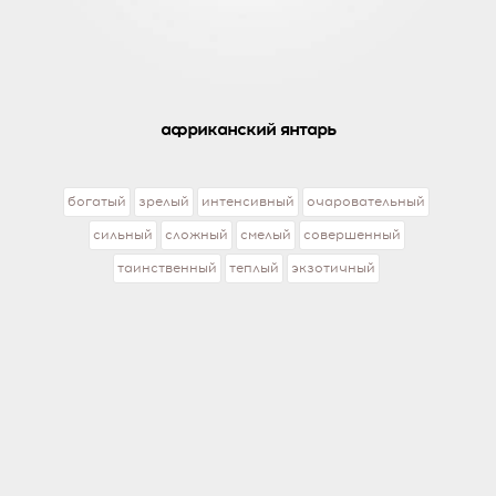
африканский янтарь
богатый
зрелый
интенсивный
очаровательный
сильный
сложный
смелый
совершенный
таинственный
теплый
экзотичный