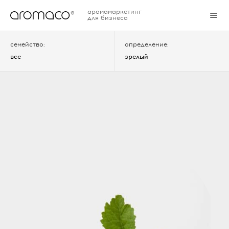
аромамаркетинг
для бизнеса
семейство:
определение:
все
зрелый